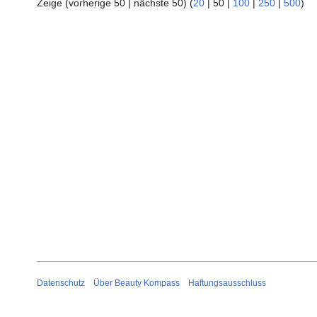
Zeige (
vorherige 50
|
nächste 50
) (
20
|
50
|
100
|
250
|
500
)
Datenschutz
Über Beauty Kompass
Haftungsausschluss