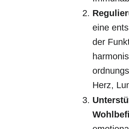
Regulier
eine ents
der Funk
harmonisc
ordnungs
Herz, Lun
Unterst
Wohlbef
emotiona