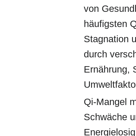
von Gesundh
häufigsten 
Stagnation 
durch versc
Ernährung, 
Umweltfakto
Qi-Mangel ma
Schwäche un
Energielosig