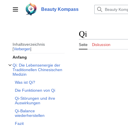
Zum
Inhalt
Beauty Kompass
Hauptmenü
springen
Qi
Inhaltsverzeichnis
Seite
Diskussion
Verbergen
Anfang
Qi: Die Lebensenergie der
Unterabschnitt Qi: Die Lebensenergie der Traditionellen Chinesischen Medizin 
Traditionellen Chinesischen
Medizin
Was ist Qi?
Die Funktionen von Qi
Qi-Störungen und ihre
Auswirkungen
Qi-Balance
wiederherstellen
Fazit