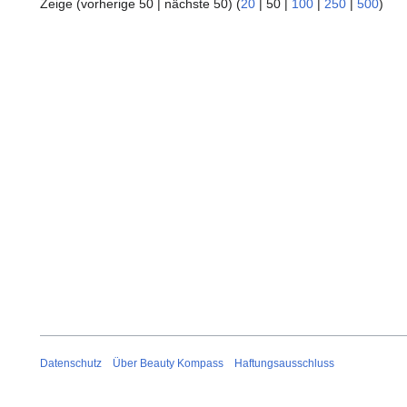
Zeige (
vorherige 50
|
nächste 50
) (
20
|
50
|
100
|
250
|
500
)
Datenschutz
Über Beauty Kompass
Haftungsausschluss